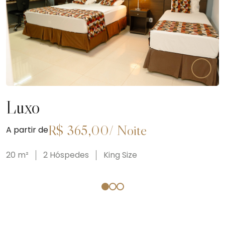
Luxo
R$
365,00
/
Noite
A partir de
20
m²
2
Hóspedes
King Size